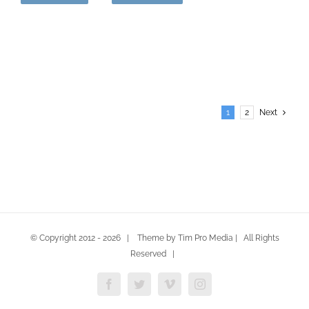
1
2
Next
© Copyright 2012 -
2026 | Theme by Tim Pro Media | All Rights
Reserved |
Facebook
Twitter
Vimeo
Instagram