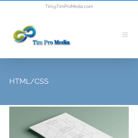
Skip
Tim@TimProMedia.com
to
content
HTML/CSS