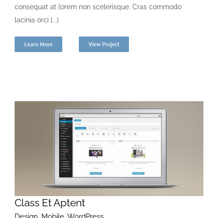
consequat at lorem non scelerisque. Cras commodo
lacinia orci [...]
Learn More
View Project
Class Et Aptent
Design
,
Mobile
,
WordPress