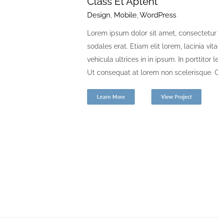
Class Et Aptent
Design
,
Mobile
,
WordPress
Lorem ipsum dolor sit amet, consectetur a
sodales erat. Etiam elit lorem, lacinia vita
vehicula ultrices in in ipsum. In porttito
Ut consequat at lorem non scelerisque. Cr
Learn More
View Project