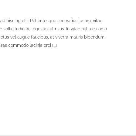
dipiscing elit. Pellentesque sed varius ipsum, vitae
e sollicitudin ac, egestas ut risus. In vitae nulla eu odio
r lectus vel augue faucibus, at viverra mauris bibendum.
as commodo lacinia orci [...]