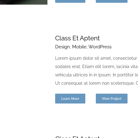
Class Et Aptent
Design
,
Mobile
,
WordPress
Lorem ipsum dolor sit amet, consectetur a
sodales erat. Etiam elit lorem, lacinia vita
vehicula ultrices in in ipsum. In porttito
Ut consequat at lorem non scelerisque. Cr
Learn More
View Project