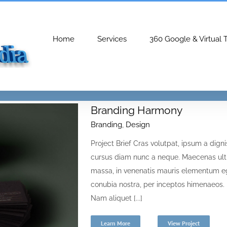
Home
Services
360 Google & Virtual 
Branding Harmony
Branding
,
Design
Project Brief Cras volutpat, ipsum a digni
cursus diam nunc a neque. Maecenas ult
massa, in venenatis mauris elementum ege
conubia nostra, per inceptos himenaeos. 
Nam aliquet [...]
Learn More
View Project