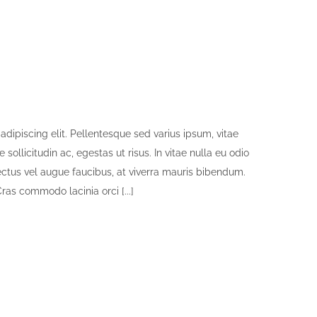
dipiscing elit. Pellentesque sed varius ipsum, vitae
e sollicitudin ac, egestas ut risus. In vitae nulla eu odio
r lectus vel augue faucibus, at viverra mauris bibendum.
as commodo lacinia orci [...]