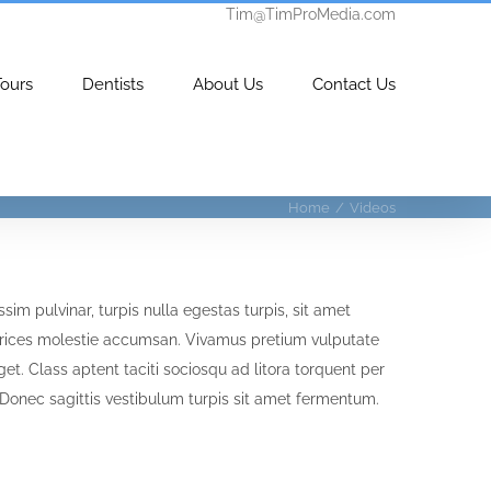
Tim@TimProMedia.com
Tours
Dentists
About Us
Contact Us
Home
/
Videos
ssim pulvinar, turpis nulla egestas turpis, sit amet
rices molestie accumsan. Vivamus pretium vulputate
t. Class aptent taciti sociosqu ad litora torquent per
Donec sagittis vestibulum turpis sit amet fermentum.